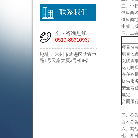
三、中
联系我们
供应商
供应商地
中标（成
全国咨询热线
四、主
0519-86310937
项目名
项目地
地址： 常州市武进区武宜中
路1号天豪大厦3号楼8楼
采购需
达到响
在任务
提供服
安全责
规定
合同履行期
五、公
自本公
六、其
七、凡