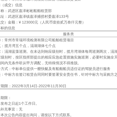
标（成交）信息
名称：武进区嘉泽彬彬船舶租赁部
址：武进区嘉泽镇嘉泽捕捞村委嘉泽133号
交）金额：¥ 123000元（人民币壹拾贰万叁仟元整）
要标的信息
服务类
称：常州市常瑞环境检测有限公司船舶租赁项目
点：揽月湾五个点，滆湖湖体七个点
求：滆湖蓝藻巡测。在未达到响应级别时，揽月湾湖体每周巡测两次，滆
应级别时，按区指挥部提出的相应应急处置措施实施巡测，必要时实施全
期间内无条件听从甲方调配，无特殊情况不得推脱。
务方式：中标单位提供一艘快艇及有船舶船员适任证的驾驶员进行服务
任：中标方在签订租赁合同同时要签署安全责任书，针对中标方与采购方
限：2022年3月14日-2022年11月30日
告期限：
告发布之日起1个工作日。
他补充事宜：无
对本次公告内容提出询问，请按以下方式联系。