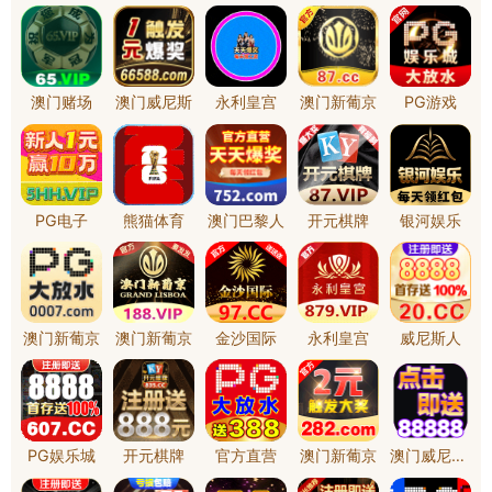
联系我们
根据工程招标投标的有关
目（第一批）监理服务二
中 标人名 称
：江苏阳湖
全国咨询热线
中 标 价：
22.98万元
0519-86310937
监 理 服务期：
与施工同
中 标 质 量：
合格
中标项目总监：
王卫星（32
地址： 常州市武进区武宜中
路1号天豪大厦3号楼8楼
自本中标结果公示之日